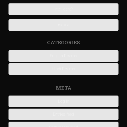
Intelligent?
शब-बाश
CATEGORIES
English Poems
Hindi Poems
META
Log in
Entries feed