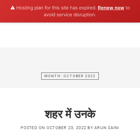
⚠️ Hosting plan for this site has expired.
Renew now
to
POET AQUA
avoid service disruption.
Skip
to
content
MONTH:
OCTOBER 2022
शहर में उनके
POSTED ON
OCTOBER 23, 2022
BY
ARUN SAINI