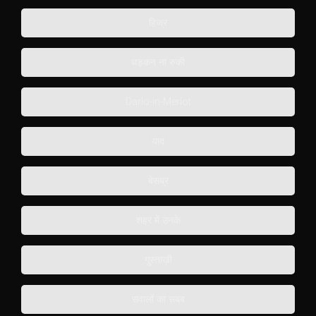
हिज्र
धड़कन ना रुकी
Darlo-in-Merlot
याद
बेसब्र
शहर में उनके
गुस्ताख़ी
सवालों का सबब