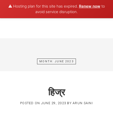
⚠️ Hosting plan for this site has expired.
Renew now
to
POET AQUA
avoid service disruption.
Skip
to
content
MONTH:
JUNE 2023
हिज्र
POSTED ON
JUNE 29, 2023
BY
ARUN SAINI