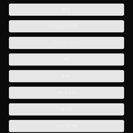
हिज्र
धड़कन ना रुकी
Darlo-in-Merlot
याद
बेसब्र
शहर में उनके
गुस्ताख़ी
सवालों का सबब