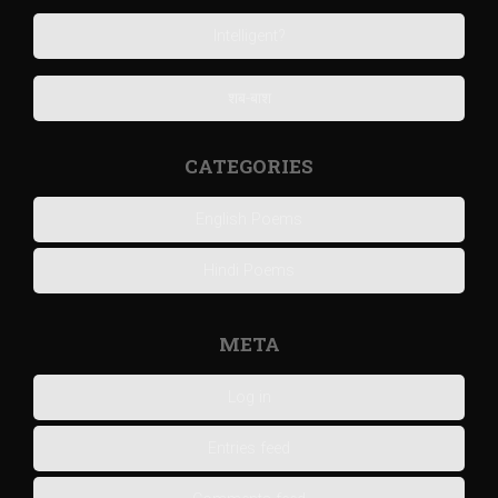
Intelligent?
शब-बाश
CATEGORIES
English Poems
Hindi Poems
META
Log in
Entries feed