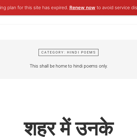
ng plan for this site has expired.
Renew now
to avoid service dis
CATEGORY:
HINDI POEMS
This shall be home to hindi poems only.
शहर में उनके