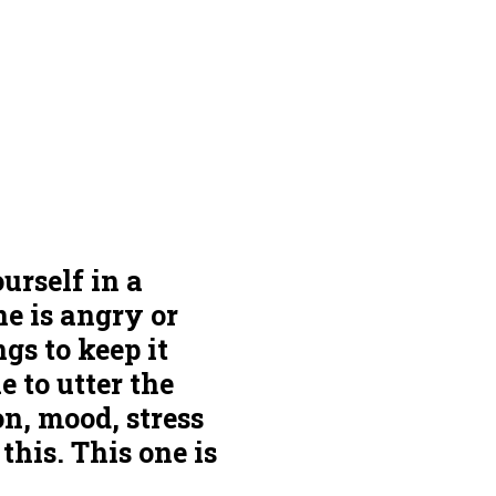
urself in a
ne is angry or
gs to keep it
e to utter the
on, mood, stress
this. This one is