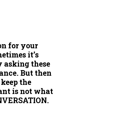
on for your
etimes it’s
by asking these
tance. But then
 keep the
ant is not what
 CONVERSATION.