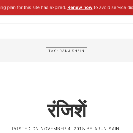
ng plan for this site has expired.
Renew now
to avoid service dis
TAG:
RANJISHEIN
रंजिशें
POSTED ON
NOVEMBER 4, 2018
BY
ARUN SAINI