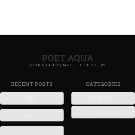
POET AQUA
EMOTIONS ARE AQUATIC, LET THEM FLOW…
RECENT POSTS
CATEGORIES
हिज्र
English Poems
Hindi Poems
धड़कन ना रुकी
Darlo-in-Merlot