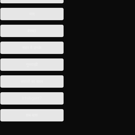
याद
बेसब्र
शहर में उनके
गुस्ताख़ी
सवालों का सबब
Intelligent?
शब-बाश