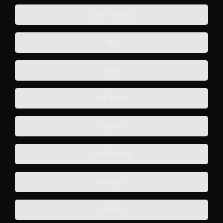
Darlo-in-Merlot
याद
बेसब्र
शहर में उनके
गुस्ताख़ी
सवालों का सबब
Intelligent?
शब-बाश