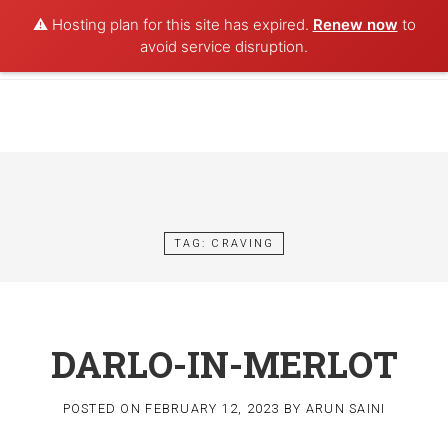
⚠️ Hosting plan for this site has expired.
Renew now
to
POET AQUA
avoid service disruption.
Skip
to
content
TAG:
CRAVING
DARLO-IN-MERLOT
POSTED ON
FEBRUARY 12, 2023
BY
ARUN SAINI