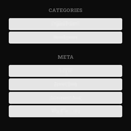
CATEGORIES
English Poems
Hindi Poems
META
Log in
Entries feed
Comments feed
WordPress.org