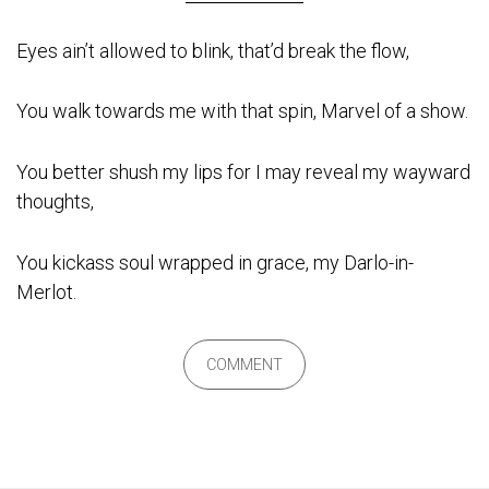
Eyes ain’t allowed to blink, that’d break the flow,
You walk towards me with that spin, Marvel of a show.
You better shush my lips for I may reveal my wayward
thoughts,
You kickass soul wrapped in grace, my Darlo-in-
Merlot.
COMMENT